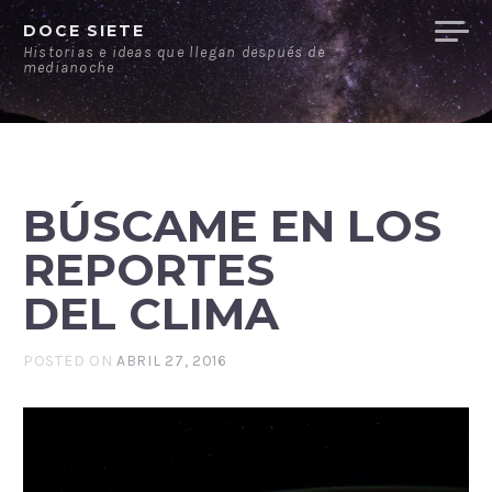
Ir
DOCE SIETE
al
Historias e ideas que llegan después de
medianoche
contenido
BÚSCAME EN LOS
REPORTES
DEL CLIMA
POSTED ON
ABRIL 27, 2016